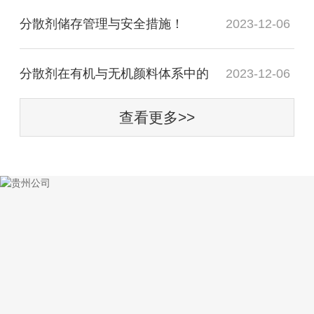
分散剂储存管理与安全措施！
2023-12-06
分散剂在有机与无机颜料体系中的
2023-12-06
查看更多>>