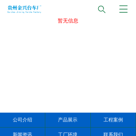
暂无信息
公司介绍
产品展示
工程案例
新闻资讯
工厂环境
联系我们