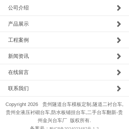
公司介绍
产品展示
工程案例
新闻资讯
在线留言
联系我们
Copyright 2026 贵州隧道台车模板定制,隧道二衬台车,
贵州全液压衬砌台车,防水板铺挂台车,二手台车翻新-贵
州金兴台车厂 版权所有.
备案号：
黔ICP备2024023487号-1-2