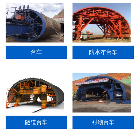
台车
防水布台车
隧道台车
衬砌台车