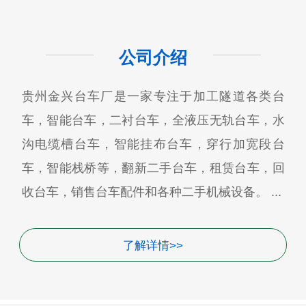
公司介绍
贵州金兴台车厂是一家专注于加工隧道各类台
车，智能台车，二衬台车，全液压无轨台车，水
沟电缆槽台车，智能挂布台车，穿行加宽段台
车，智能栈桥等，翻新二手台车，租赁台车，回
收台车，销售台车配件和各种二手机械设备。 ...
了解详情>>