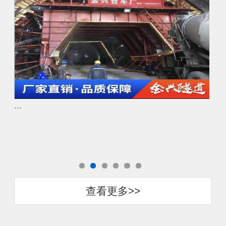
...
...
查看更多>>